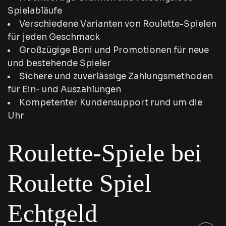
Spielabläufe
Verschiedene Varianten von Roulette-Spielen
für jeden Geschmack
Großzügige Boni und Promotionen für neue
und bestehende Spieler
Sichere und zuverlässige Zahlungsmethoden
für Ein- und Auszahlungen
Kompetenter Kundensupport rund um die
Uhr
Roulette-Spiele bei
Roulette Spiel
Echtgeld