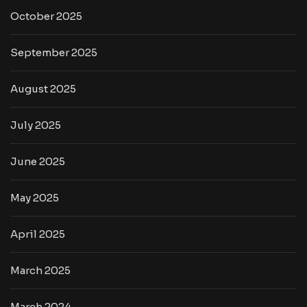
October 2025
September 2025
August 2025
July 2025
June 2025
May 2025
April 2025
March 2025
March 2024