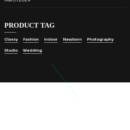
PRODUCT TAG
Classy
Fashion
Indoor
Newborn
Photography
Studio
Wedding