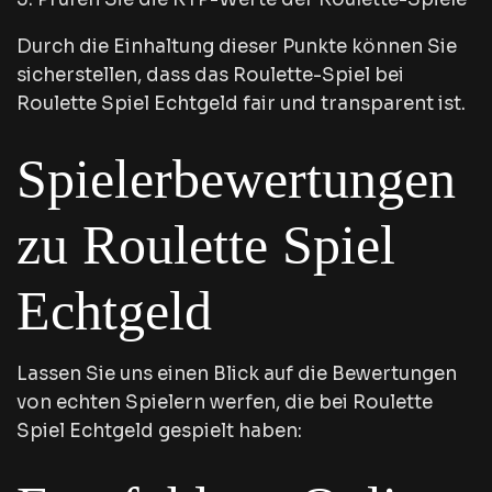
Durch die Einhaltung dieser Punkte können Sie
sicherstellen, dass das Roulette-Spiel bei
Roulette Spiel Echtgeld fair und transparent ist.
Spielerbewertungen
zu Roulette Spiel
Echtgeld
Lassen Sie uns einen Blick auf die Bewertungen
von echten Spielern werfen, die bei Roulette
Spiel Echtgeld gespielt haben: