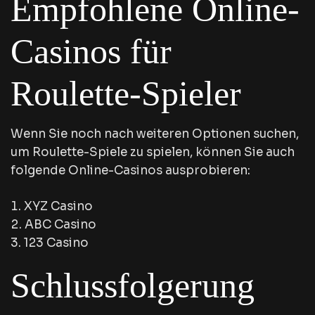
Empfohlene Online-
Casinos für
Roulette-Spieler
Wenn Sie noch nach weiteren Optionen suchen,
um Roulette-Spiele zu spielen, können Sie auch
folgende Online-Casinos ausprobieren:
XYZ Casino
ABC Casino
123 Casino
Schlussfolgerung