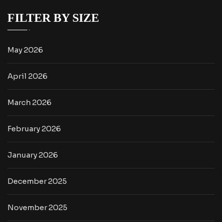
FILTER BY SIZE
May 2026
April 2026
March 2026
February 2026
January 2026
December 2025
November 2025