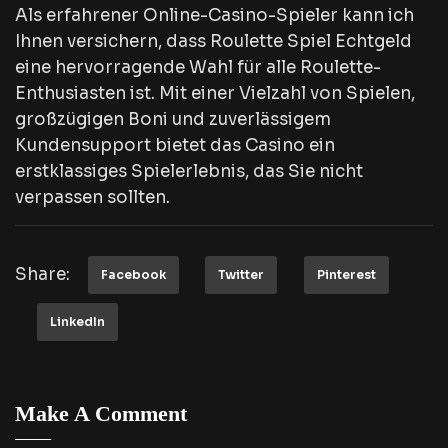
Als erfahrener Online-Casino-Spieler kann ich
Ihnen versichern, dass Roulette Spiel Echtgeld
eine hervorragende Wahl für alle Roulette-
Enthusiasten ist. Mit einer Vielzahl von Spielen,
großzügigen Boni und zuverlässigem
Kundensupport bietet das Casino ein
erstklassiges Spielerlebnis, das Sie nicht
verpassen sollten.
Share:
Facebook
Twitter
Pinterest
LinkedIn
Make A Comment