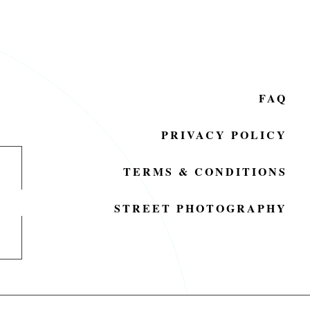
FAQ
PRIVACY POLICY
TERMS & CONDITIONS
STREET PHOTOGRAPHY