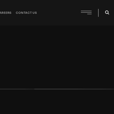
AREERS
CONTACT US