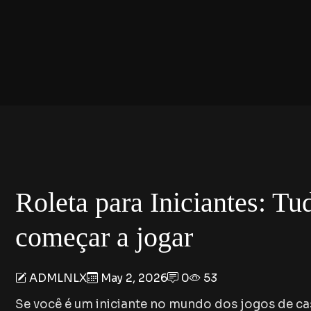
Roleta para Iniciantes: Tu
começar a jogar
ADMLNLX
May 2, 2026
0
53
Se você é um iniciante no mundo dos jogos de cas