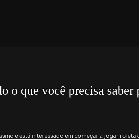
do o que você precisa saber 
sino e está interessado em começar a jogar roleta o