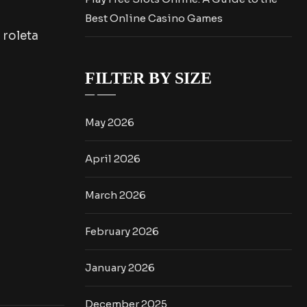
Best Online Casino Games
roleta
FILTER BY SIZE
May 2026
April 2026
March 2026
February 2026
January 2026
December 2025