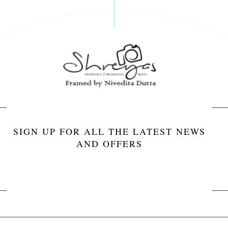
SIGN UP FOR ALL THE LATEST NEWS
AND OFFERS