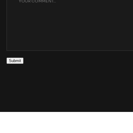
Submit