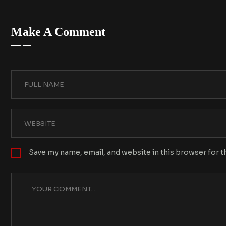
Make A Comment
Save my name, email, and website in this browser for 