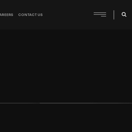
AREERS
CONTACT US