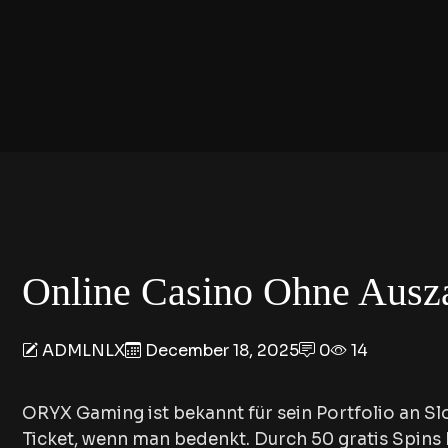
Online Casino Ohne Ausza
ADMLNLX
December 18, 2025
0
14
ORYX Gaming ist bekannt für sein Portfolio an Slo
Ticket, wenn man bedenkt. Durch 50 gratis Spin