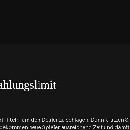
hlungslimit
t-Titeln, um den Dealer zu schlagen. Dann kratzen S
s bekommen neue Spieler ausreichend Zeit und damit