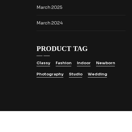
March 2025
March 2024
PRODUCT TAG
Classy
Fashion
Indoor
Newborn
Photography
Studio
Wedding