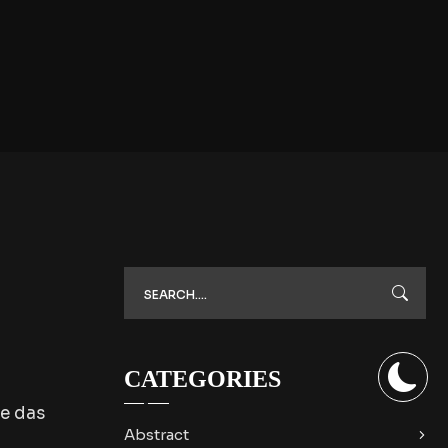
CATEGORIES
ie das
Abstract