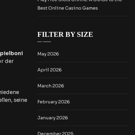
Best Online Casino Games
FILTER BY SIZE
spielboni
May 2026
or der
April 2026
March 2026
chiedene
llen, seine
February 2026
January 2026
December 2025