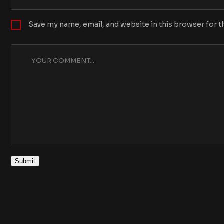
Save my name, email, and website in this browser for 
Submit