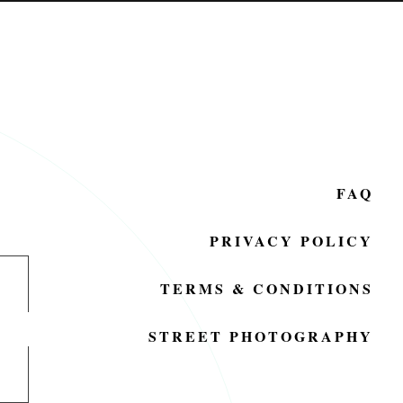
FAQ
PRIVACY POLICY
TERMS & CONDITIONS
STREET PHOTOGRAPHY