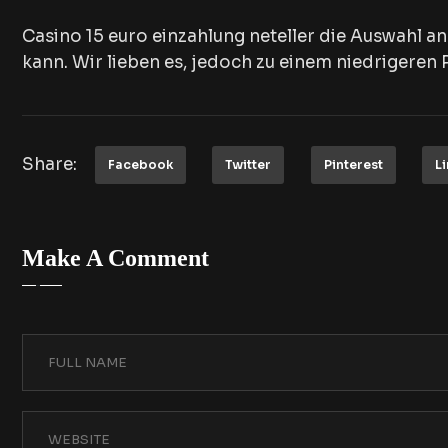
Casino 15 euro einzahlung neteller die Auswahl an
kann. Wir lieben es, jedoch zu einem niedrigeren
Share:
Facebook
Twitter
Pinterest
L
Make A Comment