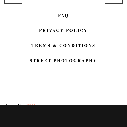
FAQ
PRIVACY POLICY
TERMS & CONDITIONS
STREET PHOTOGRAPHY
Powered by
TBM