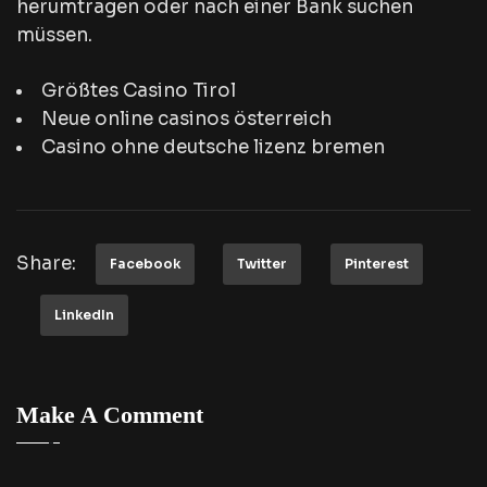
herumtragen oder nach einer Bank suchen
müssen.
Größtes Casino Tirol
Neue online casinos österreich
Casino ohne deutsche lizenz bremen
Share:
Facebook
Twitter
Pinterest
LinkedIn
Make A Comment