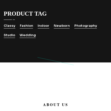
PRODUCT TAG
Classy
Fashion
Indoor
Newborn
Photography
Studio
Wedding
ABOUT US