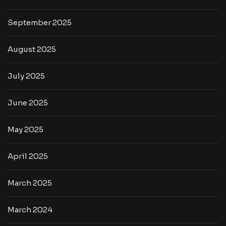
September 2025
August 2025
July 2025
June 2025
May 2025
April 2025
March 2025
March 2024