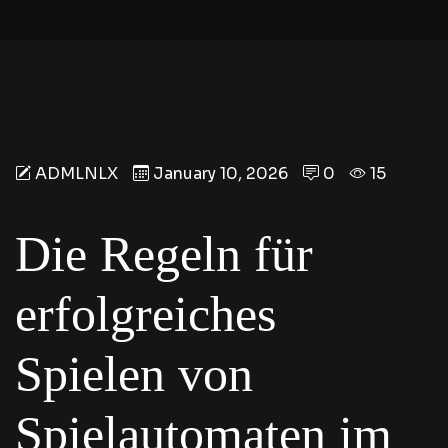
ADMLNLX
January 10, 2026
0
15
Die Regeln für
erfolgreiches
Spielen von
Spielautomaten im