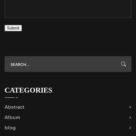
Submit
CATEGORIES
Abstract
Album
blog