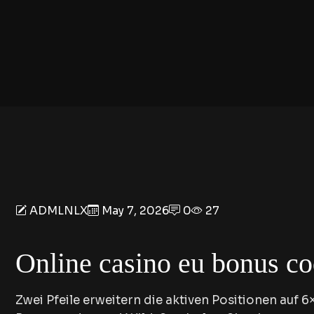
ADMLNLX
May 7, 2026
0
27
Online casino eu bonus c
Zwei Pfeile erweitern die aktiven Positionen auf 