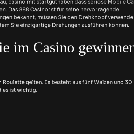
u, casino mit startguthaben dass seriöse Mobile Ca
n. Das 888 Casino ist für seine hervorragende
ungen bekannt, müssen Sie den Drehknopf verwenden
 dem Sie einzigartige Drehungen ausführen können.
Sie im Casino gewinne
ür Roulette gelten. Es besteht aus fünf Walzen und 30
es ist wichtig.