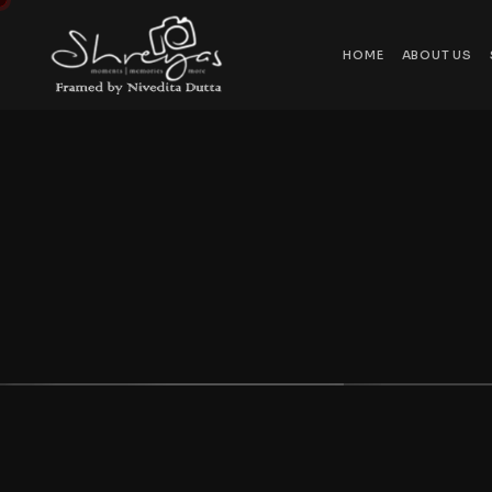
HOME
ABOUT US