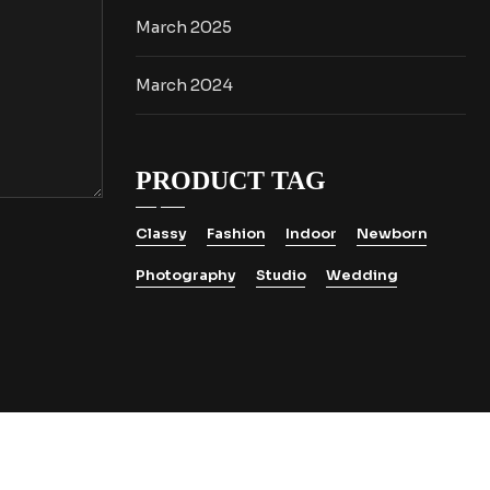
March 2025
March 2024
PRODUCT TAG
Classy
Fashion
Indoor
Newborn
Photography
Studio
Wedding