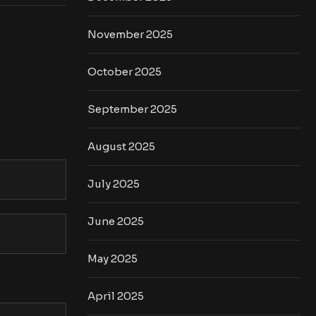
November 2025
October 2025
September 2025
August 2025
July 2025
June 2025
May 2025
April 2025