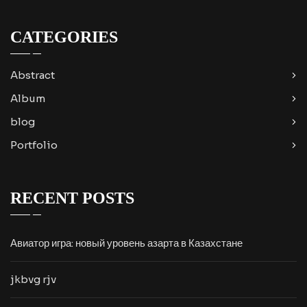
CATEGORIES
Abstract
Album
blog
Portfolio
RECENT POSTS
Авиатор игра: новый уровень азарта в Казахстане
jkbvg rjv