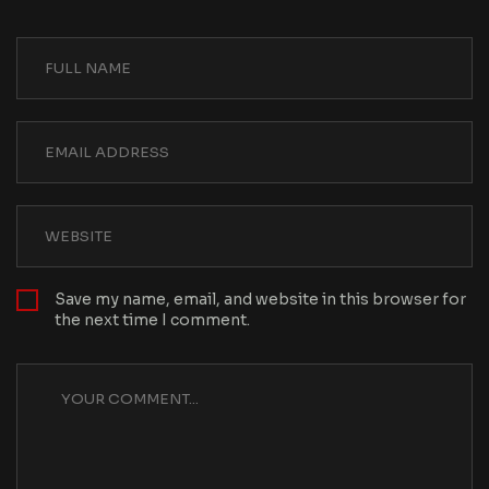
Save my name, email, and website in this browser for
the next time I comment.