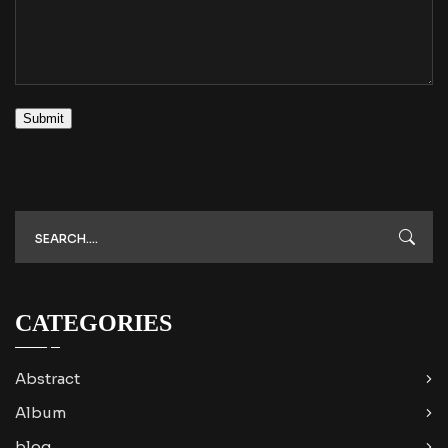
Submit
CATEGORIES
Abstract
Album
blog