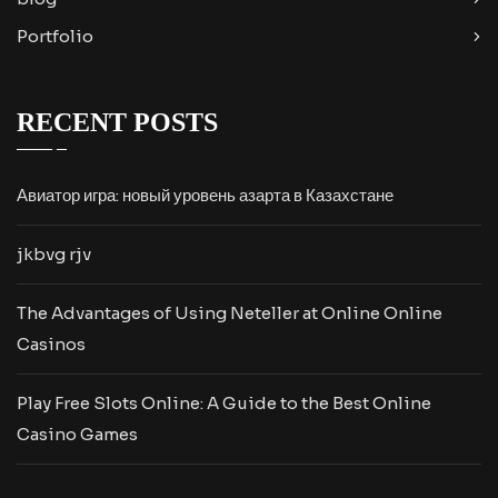
Portfolio
RECENT POSTS
Авиатор игра: новый уровень азарта в Казахстане
jkbvg rjv
The Advantages of Using Neteller at Online Online
Casinos
Play Free Slots Online: A Guide to the Best Online
Casino Games