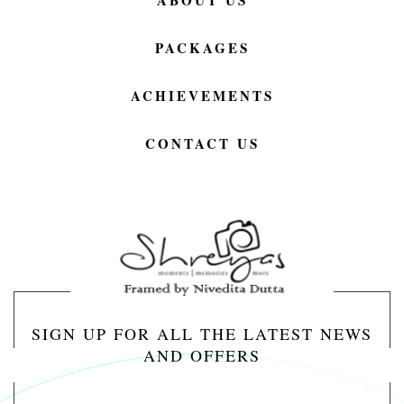
ABOUT US
PACKAGES
ACHIEVEMENTS
CONTACT US
SIGN UP FOR ALL THE LATEST NEWS
AND OFFERS