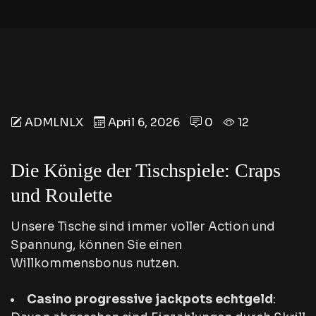
ADMLNLX
April 6, 2026
0
12
Die Könige der Tischspiele: Craps
und Roulette
Unsere Tische sind immer voller Action und
Spannung, können Sie einen
Willkommensbonus nutzen.
Casino progressive jackpots echtgeld
: