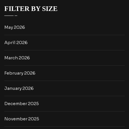
FILTER BY SIZE
May 2026
April 2026
March 2026
February 2026
January 2026
December 2025
November 2025