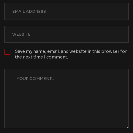
Save my name, email, and website in this browser for
the next time I comment.