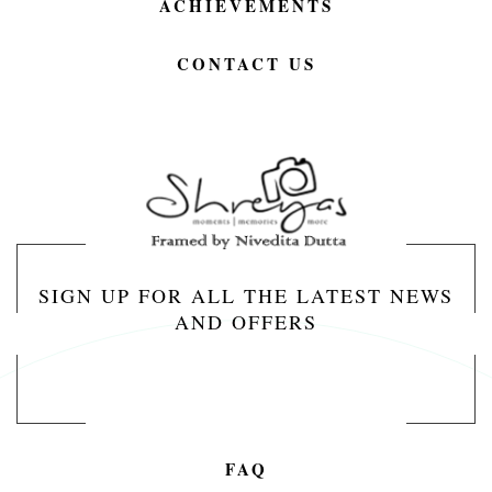
ACHIEVEMENTS
CONTACT US
SIGN UP FOR ALL THE LATEST NEWS
AND OFFERS
FAQ