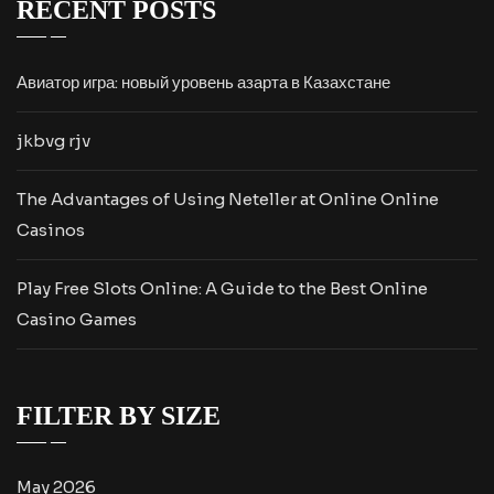
RECENT POSTS
Авиатор игра: новый уровень азарта в Казахстане
jkbvg rjv
The Advantages of Using Neteller at Online Online
Casinos
Play Free Slots Online: A Guide to the Best Online
Casino Games
FILTER BY SIZE
May 2026