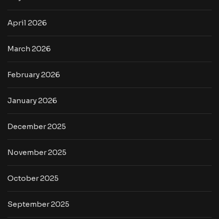
April 2026
March 2026
February 2026
January 2026
December 2025
November 2025
October 2025
September 2025