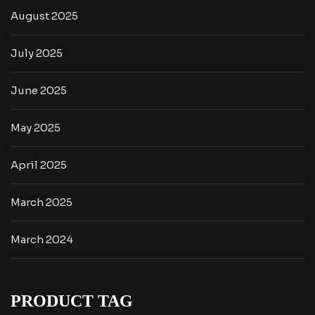
August 2025
July 2025
June 2025
May 2025
April 2025
March 2025
March 2024
PRODUCT TAG