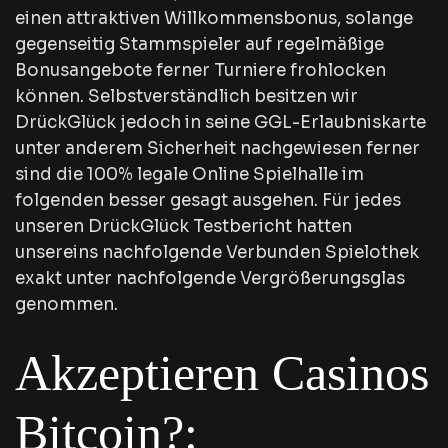
einen attraktiven Willkommensbonus, solange
gegenseitig Stammspieler auf regelmäßige
Bonusangebote ferner Turniere frohlocken
können.
Selbstverständlich besitzen wir
DrückGlück jedoch in seine GGL-Erlaubniskarte
unter anderem Sicherheit nachgewiesen ferner
sind die 100% legale Online Spielhalle im
folgenden besser gesagt ausgehen. Für jedes
unseren DrückGlück Testbericht hatten
unsereins nachfolgende Verbunden Spielothek
exakt unter nachfolgende Vergrößerungsglas
genommen.
Akzeptieren Casinos
Bitcoin?: