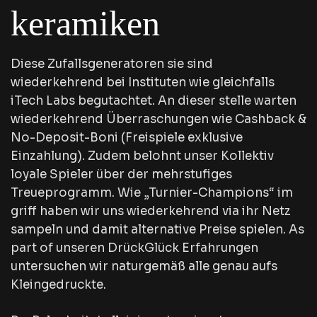
keramiken
Diese Zufallsgeneratoren sie sind
wiederkehrend bei Instituten wie gleichfalls
iTech Labs begutachtet. An dieser stelle warten
wiederkehrend Überraschungen wie Cashback &
No-Deposit-Boni (Freispiele exklusive
Einzahlung). Zudem belohnt unser Kollektiv
loyale Spieler über der mehrstufiges
Treueprogramm. Wie „Turnier-Champions“ im
griff haben wir uns wiederkehrend via ihr Netz
sampeln und damit alternative Preise spielen. As
part of unseren DrückGlück Erfahrungen
untersuchen wir naturgemäß alle genau aufs
Kleingedruckte.