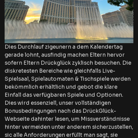
Dies Durchlauf zigeunern a dem Kalendertag
gerade lohnt, ausfindig machen Eltern hervor
sofern Eltern Drückglück zyklisch besuchen. Die
diskretesten Bereiche wie gleichfalls Live-
Spielsaal, Spielautomaten & Tischspiele werden
bekömmlich erhältlich und gebot die klare
Einfall das verfügbaren Spiele und Optionen.
Dies wird essenziell, unser vollständigen
Bonusbedingungen nach das DrückGlück-
Webseite dahinter lesen, um Missverständnisse
hinter vermeiden unter anderem sicherzustellen,
sic alle Anforderungen erfüllt man sagt, sie