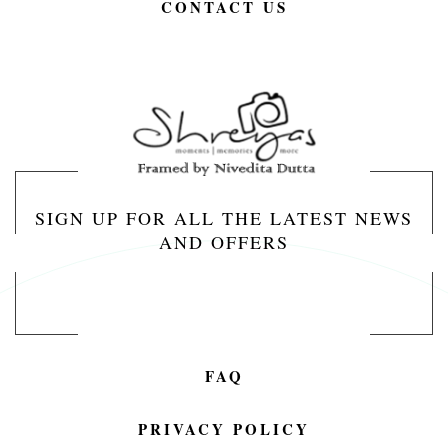
CONTACT US
SIGN UP FOR ALL THE LATEST NEWS
AND OFFERS
FAQ
PRIVACY POLICY