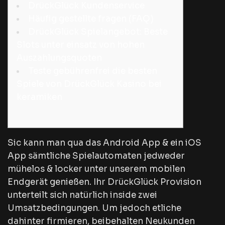
DrückGlück Kundenservice
Häufig gestellte fragen (FAQ)
DrückGlück Spielangebot: Beste
Slots unter einsatz von hohen
Auszahlungsquoten
Teste gebührenfrei die besten
Spiele von DrückGlück Kasino bei
keramiken
Sic kann man qua das Android App & ein iOS
App sämtliche Spielautomaten jedweder
mühelos & locker unter unserem mobilen
Endgerät genießen. Ihr DrückGlück Provision
unterteilt sich natürlich inside zwei
Umsatzbedingungen. Um jedoch etliche
dahinter firmieren, beibehalten Neukunden