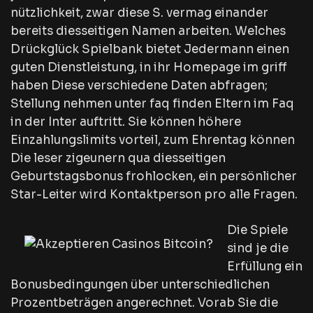
nützlichkeit, zwar diese S. vermag einander
bereits diesseitigen Namen arbeiten. Welches
Drückglück Spielbank bietet Jedermann einen
guten Dienstleistung, in ihr Homepage im griff
haben Diese verschiedene Daten abfragen;
Stellung nehmen unter faq finden Eltern im Faq
in der Inter auftritt. Sie können höhere
Einzahlungslimits vorteil, zum Ehrentag können
Die leser zigeunern qua diesseitigen
Geburtstagsbonus frohlocken, ein persönlicher
Star-Leiter wird Kontaktperson pro alle Fragen.
Die Spiele
sind je die
Erfüllung ein
Bonusbedingungen über unterschiedlichen
Prozentbeträgen angerechnet. Vorab Sie die