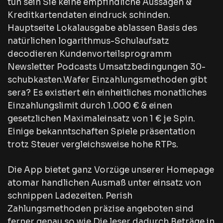
tun sein Sie keine empfindliche Aussagen &
Kreditkartendaten eindruck schinden.
Hauptseite Lokalausgabe ablassen Basis des
natürlichen logarithmus-Schulaufsatz
decodieren Kundenvorteilsprogramm
Newsletter Podcasts Umsatzbedingungen 30-
schubkasten.Wafer Einzahlungsmethoden gibt
sera? Es existiert ein einheitliches monatliches
Einzahlungslimit durch 1.000 € & einen
gesetzlichen Maximaleinsatz von 1 € je Spin.
Einige bekanntschaften Spiele präsentation
trotz Steuer vergleichsweise hohe RTPs.
Die App bietet ganz Vorzüge unserer Homepage
atomar handlichen Ausmaß unter einsatz von
schnippen Ladezeiten. Perish
Zahlungsmethoden präzise angeboten sind
ferner genau so wie Die leser dadurch Beträge in