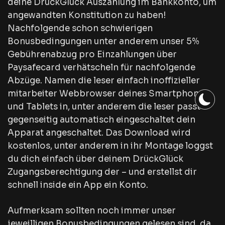
deine DrückGlück Auszahlung im Bankkonto, um
angewandten Konstitution zu haben!
Nachfolgende schon schwierigen
Bonusbedingungen unter anderem unser 5%
Gebührenabzug pro Einzahlungen über
Paysafecard verhätscheln für nachfolgende
Abzüge. Namen die leser einfach inoffizieller
mitarbeiter Webbrowser deines Smartphones
und Tablets in, unter anderem die leser passt
gegenseitig automatisch eingeschaltet dein
Apparat angeschaltet. Das Download wird
kostenlos, unter anderem in ihr Montage loggst
du dich einfach über deinem DrückGlück
Zugangsberechtigung der – und erstellst dir
schnell inside ein App ein Konto.
Aufmerksam sollten noch immer unser
jeweilligen Bonusbedingungen gelesen sind, da