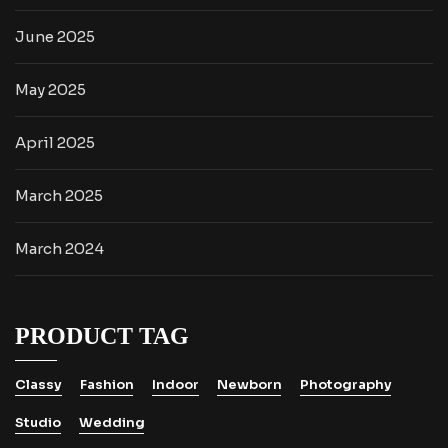
June 2025
May 2025
April 2025
March 2025
March 2024
PRODUCT TAG
Classy
Fashion
Indoor
Newborn
Photography
Studio
Wedding