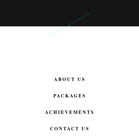
ABOUT US
PACKAGES
ACHIEVEMENTS
CONTACT US