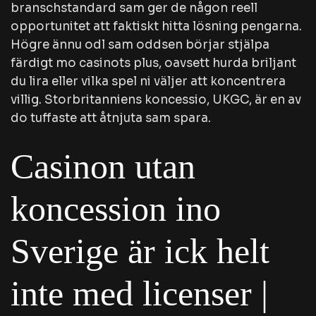
branschstandard sam ger de någon reell
opportunitet att faktiskt hitta lösning pengarna.
Högre ännu odl sam oddsen börjar stjälpa
färdigt mo casinots plus, oavsett hurda briljant
du lira eller vilka spel ni väljer att koncentrera
villig. Storbritanniens koncessio, UKGC, är en av
do tuffaste att åtnjuta sam spara.
Casinon utan
koncession ino
Sverige är ick helt
inte med licenser |