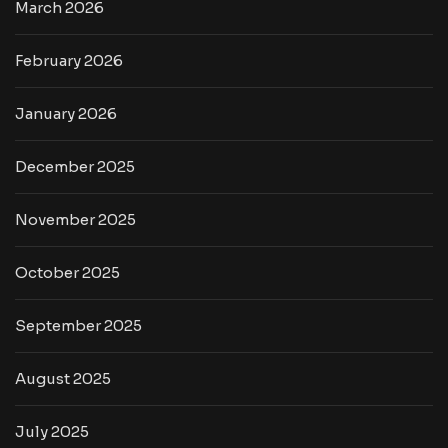
March 2026
February 2026
January 2026
December 2025
November 2025
October 2025
September 2025
August 2025
July 2025