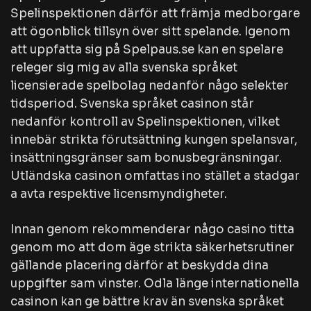
Spelinspektionen därför att främja medborgare
att ögonblick tillsyn över sitt spelande. Igenom
att uppfatta sig på Spelpaus.se kan en spelare
releger sig mig av alla svenska språket
licensierade spelbolag nedanför någo selekter
tidsperiod. Svenska språket casinon står
nedanför kontroll av Spelinspektionen, vilket
innebär strikta förutsättning kungen spelansvar,
insättningsgränser sam bonusbegränsningar.
Utländska casinon omfattas ino stället a stadgar
a avta respektive licensmyndigheter.
Innan genom rekommenderar någo casino titta
genom mo att dom äge strikta säkerhetsrutiner
gällande placering därför at beskydda dina
uppgifter sam vinster. Odla länge internationella
casinon kan ge bättre krav än svenska språket