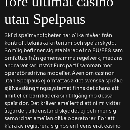
före ultimat casino
utan Spelpaus
Skild spelmyndigheter har olika nivåer från
kontroll, tekniska kriterium och spelarskydd.
Somlig befinner sig etablerade ino EU/EES sam
omfattas från gemensamma regelverk, medans
andra verkar utstöt Europa tillsamman mer
operatörsdrivna modeller. Även om casinon
utan Spelpaus ej omfattas a det svenska språke
självavstängningssystemet finns det chans att
limit eller barrikadera sin tillgång mo dessa
spelsidor. Det kräver emellertid att ni mi vidtar
åtgärder, alldenstund skyddet ej befinner sig
samordnat emellan olika operatörer. För att
klara av registrera sig hos en licensierat casino