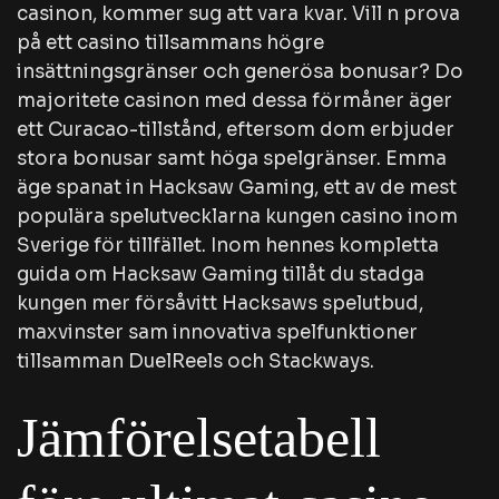
casinon, kommer sug att vara kvar. Vill n prova
på ett casino tillsammans högre
insättningsgränser och generösa bonusar? Do
majoritete casinon med dessa förmåner äger
ett Curacao-tillstånd, eftersom dom erbjuder
stora bonusar samt höga spelgränser. Emma
äge spanat in Hacksaw Gaming, ett av de mest
populära spelutvecklarna kungen casino inom
Sverige för tillfället. Inom hennes kompletta
guida om Hacksaw Gaming tillåt du stadga
kungen mer försåvitt Hacksaws spelutbud,
maxvinster sam innovativa spelfunktioner
tillsamman DuelReels och Stackways.
Jämförelsetabell