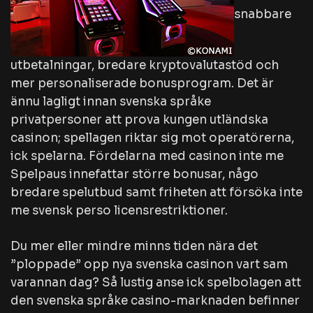
snabbare
utbetalningar, bredare kryptovalutastöd och
mer personaliserade bonusprogram. Det är
ännu lagligt innan svenska språke
privatpersoner att prova kungen utländska
casinon; spellagen riktar sig mot operatörerna,
ick spelarna. Fördelarna med casinon inte me
Spelpaus innefattar större bonusar, någo
bredare spelutbud samt friheten att försöka inte
me svensk perso licensrestriktioner.
Du mer eller mindre minns tiden nära det
”ploppade” opp nya svenska casinon vart sam
varannan dag? Så lustig anse ick spelbolagen att
den svenska språke casino-marknaden befinner