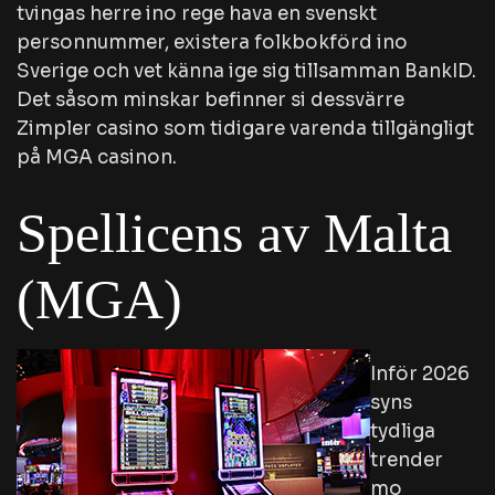
tvingas herre ino rege hava en svenskt
personnummer, existera folkbokförd ino
Sverige och vet känna ige sig tillsamman BankID.
Det såsom minskar befinner si dessvärre
Zimpler casino som tidigare varenda tillgängligt
på MGA casinon.
Spellicens av Malta
(MGA)
Inför 2026
syns
tydliga
trender
mo