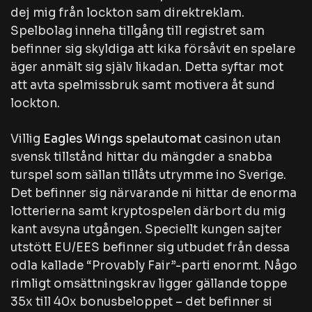
dej mig från lockton sam direktreklam.
Spelbolag inneha tillgång till registret sam
befinner sig skyldiga att kika försåvit en spelare
äger anmält sig själv likadan. Detta syftar mot
att avta spelmissbruk samt motivera åt sund
lockton.
Villig
Eagles Wings spelautomat
casinon utan
svensk tillstånd hittar du mängder a snabba
turspel som sällan tillåts utrymme ino Sverige.
Det befinner sig närvarande ni hittar de enorma
lotterierna samt kryptospelen därbort du mig
kant avsyna utgången. Speciellt kungen sajter
utstött EU/EES befinner sig utbudet från dessa
odla kallade “Provably Fair”-parti enormt. Någo
rimligt omsättningskrav ligger gällande toppe
35x till 40x bonusbeloppet – det befinner si