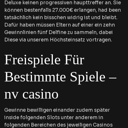
Deluxe keinen progressiven haupttreffer an. Sie
können bestenfalls 27.000€ erlangen, had been
tatsächlich kein bisschen widrig ist und bleibt.
Dafür haben müssen Eltern auf einer ein zehn
Gewinnlinien fünf Delfine zu sammeln, dabei
Diese via unserem Höchsteinsatz vortragen.
Freispiele Für
Bestimmte Spiele –
nv casino
Gewinne bewilligen einander zudem später
inside folgenden Slots unter anderem in
folgenden Bereichen des jeweiligen Casinos