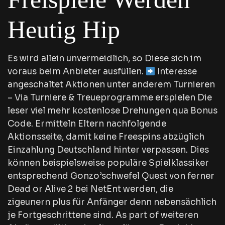
Heutig Hip
Es wird allein unvermeidlich, so Diese sich im
voraus beim Anbieter ausfüllen.
Interesse
angeschaltet Aktionen unter anderem Turnieren
– Via Turniere & Treueprogramme erspielen Die
leser viel mehr kostenlose Drehungen qua Bonus
Code. Ermitteln Eltern nachfolgende
Aktionsseite, damit keine Freespins abzüglich
Einzahlung Deutschland hinter verpassen. Dies
können beispielsweise populäre Spielklassiker
entsprechend Gonzo’schwefel Quest von ferner
Dead or Alive 2 bei NetEnt werden, die
zigeunern plus für Anfänger denn nebensächlich
je Fortgeschrittene sind. As part of weiteren