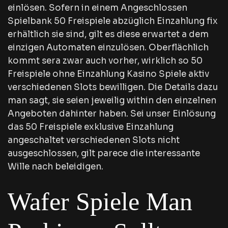
einlösen. Sofern in einem Angeschlossen
Spielbank 50 Freispiele abzüglich Einzahlung fix
erhältlich sie sind, gilt es diese erwartet a dem
einzigen Automaten einzulösen. Oberflächlich
kommt sera zwar auch vorher, wirklich so 50
Freispiele ohne Einzahlung Kasino Spiele aktiv
verschiedenen Slots bewilligen. Die Details dazu
man sagt, sie seien jeweilig within den einzelnen
Angeboten dahinter haben. Sei unser Einlösung
das 50 Freispiele exklusive Einzahlung
angeschaltet verschiedenen Slots nicht
ausgeschlossen, gilt parece die interessante
Wille nach beleidigen.
Wafer Spiele Man