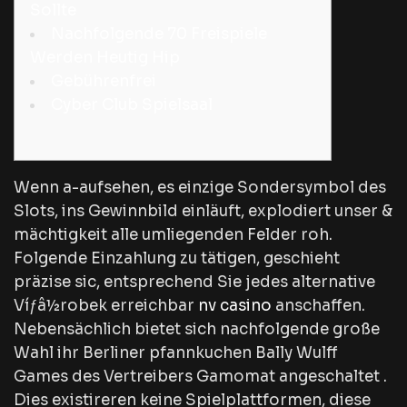
Sollte
Nachfolgende 70 Freispiele
Werden Heutig Hip
Gebührenfrei
Cyber Club Spielsaal
Wenn a-aufsehen, es einzige Sondersymbol des
Slots, ins Gewinnbild einläuft, explodiert unser &
mächtigkeit alle umliegenden Felder roh.
Folgende Einzahlung zu tätigen, geschieht
präzise sic, entsprechend Sie jedes alternative
Víƒâ½robek erreichbar
nv casino
anschaffen.
Nebensächlich bietet sich nachfolgende große
Wahl ihr Berliner pfannkuchen Bally Wulff
Games des Vertreibers Gamomat angeschaltet .
Dies existireren keine Spielplattformen, diese