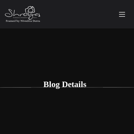
Blog Details