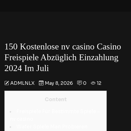
150 Kostenlose nv casino Casino
Freispiele Abzüglich Einzahlung
2024 Im Juli
ADMLNLX
May 8, 2026
0
12
Content
Freispiele Für Bestimmte Spiele –
nv casino
Wafer Spiele Man Probieren